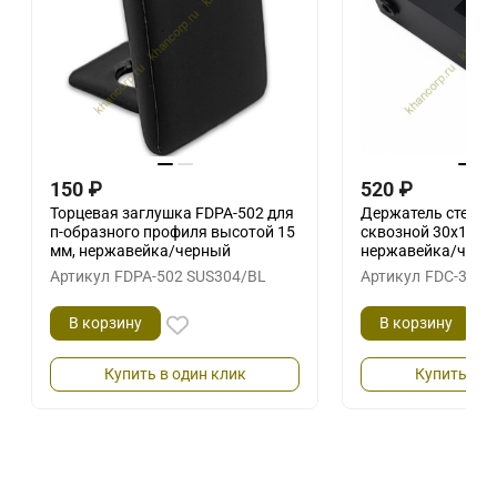
150
₽
520
₽
Торцевая заглушка FDPA-502 для
Держатель стекла
п-образного профиля высотой 15
сквозной 30х10 в
мм, нержавейка/черный
нержавейка/черн
Артикул
FDPA-502 SUS304/BL
Артикул
FDC-31 S
В корзину
В корзину
Купить в один клик
Купить в о