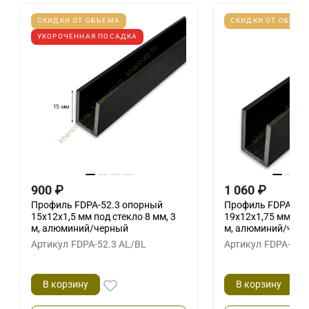
СКИДКИ ОТ ОБЪЕМА
СКИДКИ ОТ ОБЪЕМ
УКОРОЧЕННАЯ ПОСАДКА
900
₽
1 060
₽
Профиль FDPA-52.3 опорный
Профиль FDPA-51.
15х12х1,5 мм под стекло 8 мм, 3
19х12х1,75 мм под 
м, алюминий/черный
м, алюминий/чер
Артикул
FDPA-52.3 AL/BL
Артикул
FDPA-51.
В корзину
В корзину