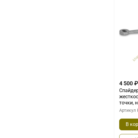
4 500
₽
Спайдер
жесткос
точки, 
Артикул
В ко