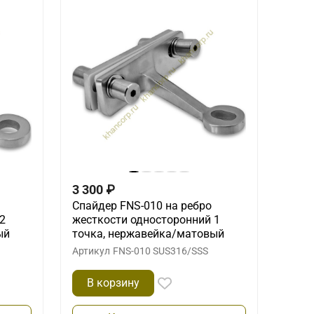
3 300
₽
Спайдер FNS-010 на ребро
2
жесткости односторонний 1
ый
точка, нержавейка/матовый
Артикул
FNS-010 SUS316/SSS
В корзину