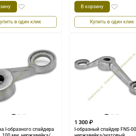
рзину
В корзину
упить в один клик
Купить в один клик
1 300
₽
а I-образного спайдера
I-образный спайдер FNS-00
, 100 мм, нержавейка/
нержавейка/матовый