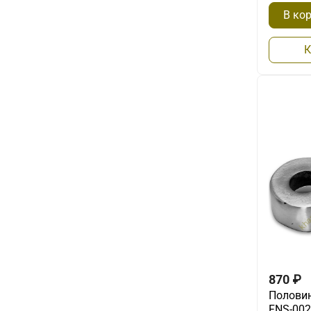
В ко
К
870
₽
Половин
FNS-002