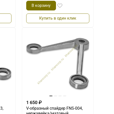
В корзину
Купить в один клик
1 650
₽
3,
V-образный спайдер FNS-004,
нержавейка/матовый