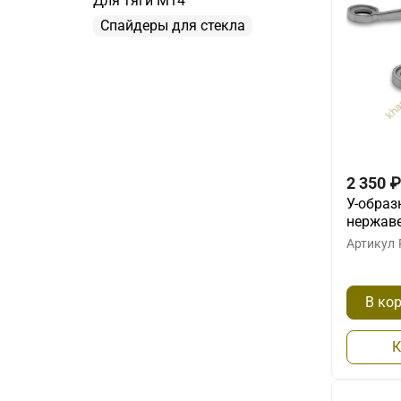
Для тяги М14
Спайдеры для стекла
2 350
₽
У-образ
нержав
Артикул
В ко
К