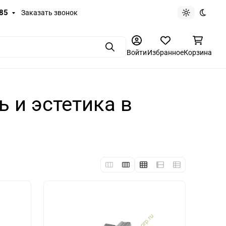
-85
Заказать звонок
Светлая те
Темная
Поиск
Войти
Избранное
Корзина
 и эстетика в