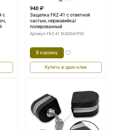
940
₽
й с
Защелка FKZ-41 с ответной
юч,
частью, нержавейка/
й
полированный
Артикул
FKZ-41 SUS304/PSS
В корзину
Купить в один клик