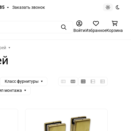
-85
Заказать звонок
Светлая те
Темная
Поиск
Войти
Избранное
Корзина
рей
ей
Класс фурнитуры
ип монтажа