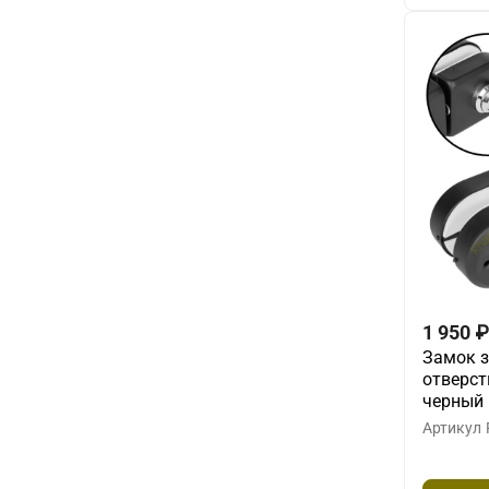
1 950
₽
Замок з
отверст
черный
Артикул