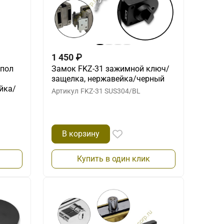
1 450
₽
 пол
Замок FKZ-31 зажимной ключ/
защелка, нержавейка/черный
йка/
Артикул
FKZ-31 SUS304/BL
В корзину
Купить в один клик