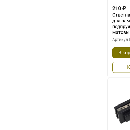
210
₽
Ответна
для зам
подпруж
матовы
Артикул
В ко
К