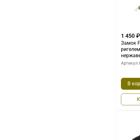
1 450
₽
Замок F
ригелем
нержав
Артикул
В ко
К