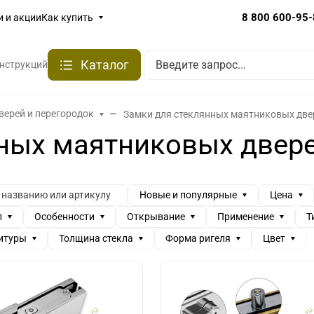
8 800 600-95
и и акции
Как купить
Каталог
онструкций
верей и перегородок
Замки для стеклянных маятниковых две
нных маятниковых двер
Новые и популярные
Цена
л
Особенности
Открывание
Применение
Т
итуры
Толщина стекла
Форма ригеля
Цвет