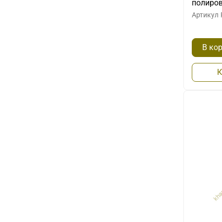
полиро
Артикул
В ко
К