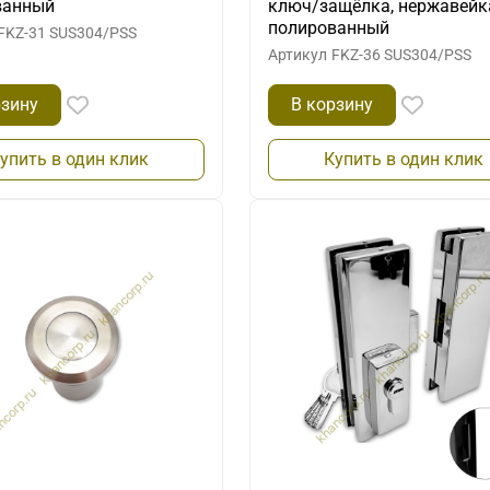
ванный
ключ/защёлка, нержавейк
полированный
FKZ-31 SUS304/PSS
Артикул
FKZ-36 SUS304/PSS
рзину
В корзину
упить в один клик
Купить в один клик