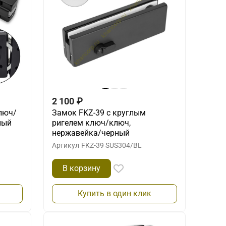
2 100
₽
люч/
Замок FKZ-39 с круглым
ный
ригелем ключ/ключ,
нержавейка/черный
Артикул
FKZ-39 SUS304/BL
В корзину
Купить в один клик