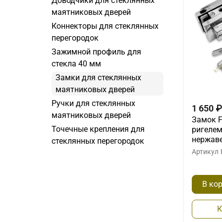
Доводчики для стеклянных
маятниковых дверей
Коннекторы для стеклянных
перегородок
Зажимной профиль для
стекла 40 мм
Замки для стеклянных
маятниковых дверей
Ручки для стеклянных
1 650
₽
маятниковых дверей
Замок F
Точечные крепления для
ригелем
нержав
стеклянных перегородок
Артикул
В ко
К