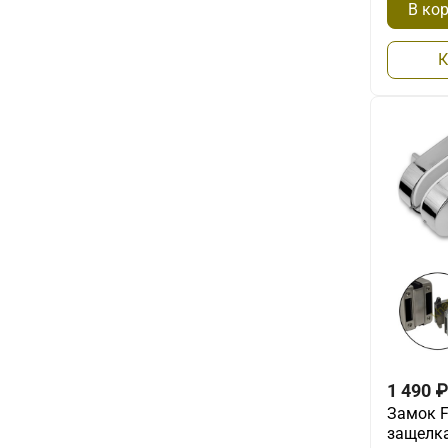
В ко
К
1 490
₽
Замок 
защелка