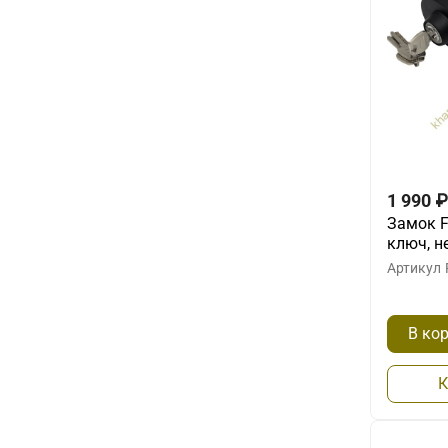
1 990
₽
Замок 
ключ, 
Артикул
В ко
К