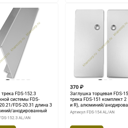
370
₽
трека FDS-152.3
Заглушка торцевая FDS-15
ной системы FDS-
трека FDS-151 комплект 2 
20.21/FDS-20.31 длина 3
и R), алюминий/анодиров
миний/анодированный
Артикул
FDS-154 AL/AN
FDS-152.3 AL/AN