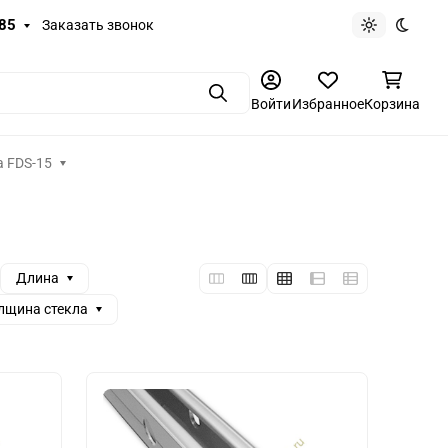
-85
Заказать звонок
Светлая те
Темная
Поиск
Войти
Избранное
Корзина
а FDS-15
Длина
лщина стекла