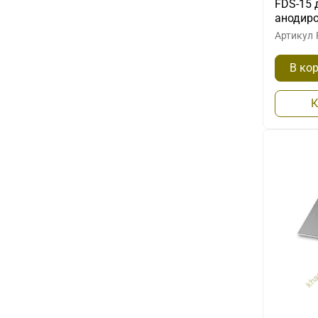
FDS-15 
анодир
Артикул
В ко
К