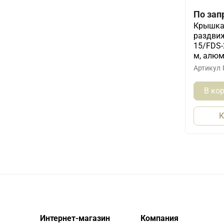
По зап
Крышка 
раздвиж
15/FDS-
м, алю
Артикул
В ко
К
Интернет-магазин
Компания