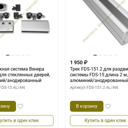
1 950
₽
ная система Венера
Трек FDS-151.2 для раздв
для стеклянных дверей,
системы FDS-15 длина 2 м,
ий/анодированный
алюминий/анодированны
FDS-15 AL/AN
Артикул
FDS-151.2 AL/AN
рзину
В корзину
упить в один клик
Купить в один клик