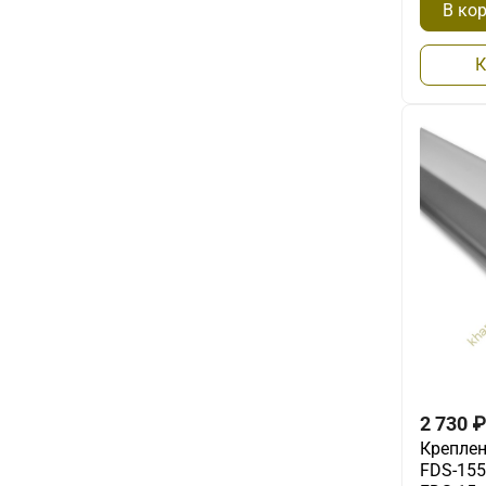
В ко
К
2 730
₽
Креплен
FDS-155