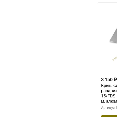
3 150
₽
Крышка 
раздвиж
15/FDS-
м, алю
Артикул