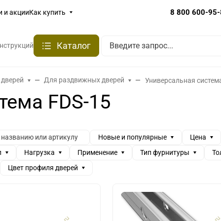
8 800 600-95
и и акции
Как купить
Каталог
онструкций
 дверей
Для раздвижных дверей
Универсальная систем
тема FDS-15
Новые и популярные
Цена
л
Нагрузка
Применение
Тип фурнитуры
То
Цвет профиля дверей