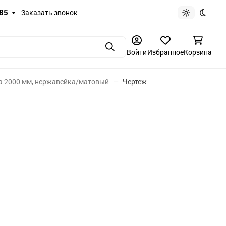
-85
Заказать звонок
Светлая те
Темная
Поиск
Войти
Избранное
Корзина
та 2000 мм, нержавейка/матовый
Чертеж