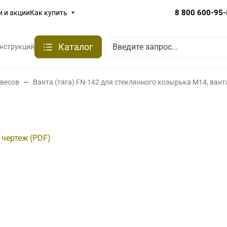
8 800 600-95
и и акции
Как купить
Каталог
онструкций
авесов
Ванта (тяга) FN-142 для стеклянного козырька М14, ван
 чертеж (PDF)