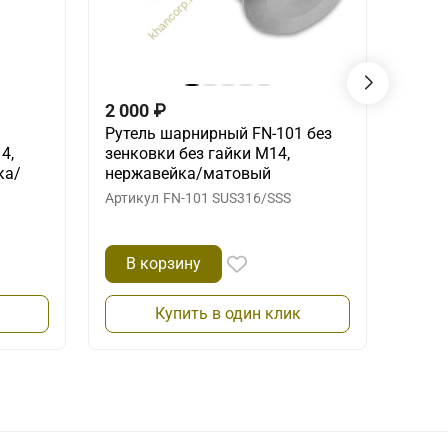
2 000
₽
5 50
Рутель шарнирный FN-101 без
Двойн
4,
зенковки без гайки M14,
112 к
ка/
нержавейка/матовый
мато
Артикул
FN-101 SUS316/SSS
Артик
В корзину
В 
Купить в один клик