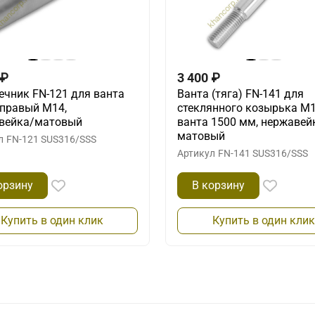
₽
3 400
₽
ечник FN-121 для ванта
Ванта (тяга) FN-141 для
 правый М14,
стеклянного козырька М1
вейка/матовый
ванта 1500 мм, нержавей
матовый
л
FN-121 SUS316/SSS
Артикул
FN-141 SUS316/SSS
орзину
В корзину
Купить в один клик
Купить в один клик