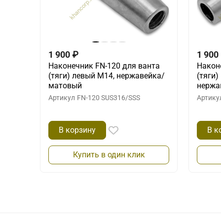
1 900
₽
1 900
Наконечник FN-120 для ванта
Након
(тяги) левый М14, нержавейка/
(тяги)
матовый
нержа
Артикул
FN-120 SUS316/SSS
Артику
В корзину
В к
Купить в один клик