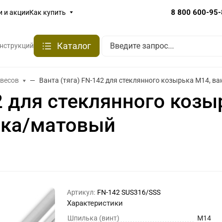
8 800 600-95
и и акции
Как купить
Каталог
онструкций
авесов
Ванта (тяга) FN-142 для стеклянного козырька М14, в
2 для стеклянного козы
йка/матовый
Артикул:
FN-142 SUS316/SSS
Характеристики
Шпилька (винт)
М14