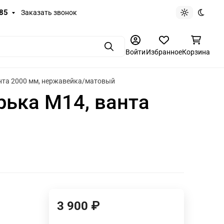
-85
Заказать звонок
Светлая те
Темная
Поиск
Войти
Избранное
Корзина
анта 2000 мм, нержавейка/матовый
рька М14, ванта
3 900
₽