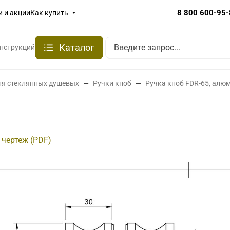
8 800 600-95
и и акции
Как купить
Каталог
онструкций
ля стеклянных душевых
Ручки кноб
Ручка кноб FDR-65, алю
 чертеж (PDF)