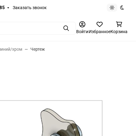
-85
Заказать звонок
Светлая те
Темная
Поиск
Войти
Избранное
Корзина
миний/хром
Чертеж