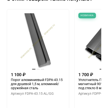
НОВИНКА
1 100
₽
1 700
₽
Порог алюминиевый FDPA-43.15
Уплотнитель ПР
для душевой 1,5 м, алюминий/
магнитный 90°, 18
оружейная сталь
под стекло 8 мм F
Артикул
FDPA-43.15 AL/GG
Артикул
FDPP-512