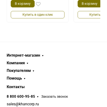
В корзину
В корзину
Купить в один клик
Купить в о
Интернет-магазин
Компания
Покупателям
Помощь
Контакты
8 800 600-95-85
Заказать звонок
sales@khancorp.ru