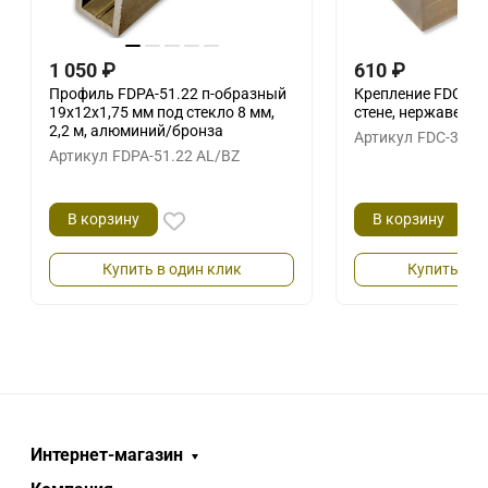
1 050
₽
610
₽
Профиль FDPA-51.22 п-образный
Крепление FDC-30 
19х12х1,75 мм под стекло 8 мм,
стене, нержавейк
2,2 м, алюминий/бронза
Артикул
FDC-30 S
Артикул
FDPA-51.22 AL/BZ
В корзину
В корзину
Купить в один клик
Купить в о
Интернет-магазин