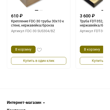
610
₽
3 600
₽
Крепление FDC-30 трубы 30х10 к
Труба FDT-352, 30х
стене, нержавейка/бронза
нержавейка/брон
Артикул
FDC-30 SUS304/BZ
Артикул
FDT-352 
В корзину
В корзину
Купить в один клик
Купить в о
Интернет-магазин