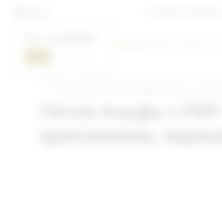
О нас
Контакты
Новост
Москва
Ваш город
Москва
?
Фурнитура для стеклянных к
Главная
Фурнитура для душевых кабин
Петли
Петля Альфа α FDP-150 Премиум стена-стекло с б
Петля Альфа α FDP
креплением, нерж