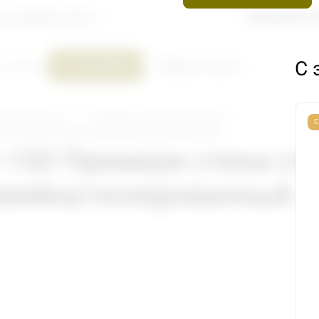
8 800 600-95
и и акции
Как купить
С 
Каталог
онструкций
 для душевых
Премиум петли для душевых
оковым креплением, нержавейка/полированный
-150 Премиум стена-ст
авейка/полированный