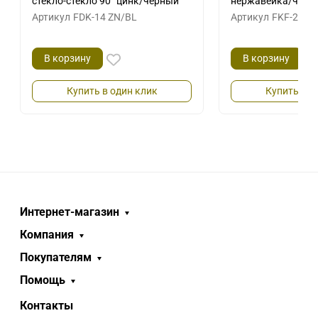
стекло-стекло 90˚ цинк/черный
нержавейка/черн
Артикул
FDK-14 ZN/BL
Артикул
FKF-21 S
В корзину
В корзину
Купить в один клик
Купить в о
Интернет-магазин
Компания
Покупателям
Помощь
Контакты