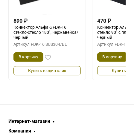
890
₽
470
₽
Коннектор Альфа α FDK-16
Коннектор Альфа α
стекло-стекло 180˚, нержавейка/
стекло 90˚ с пласт
черный
черный
Артикул
FDK-16 SUS304/BL
Артикул
FDK-13 Z
В корзину
В корзину
Купить в один клик
Купить в о
Интернет-магазин
Компания