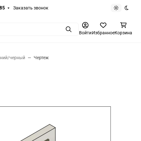
-85
Заказать звонок
Светлая те
Темная
Поиск
Войти
Избранное
Корзина
миний/черный
Чертеж