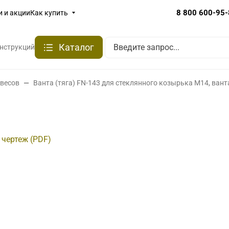
8 800 600-95
и и акции
Как купить
Каталог
онструкций
авесов
Ванта (тяга) FN-143 для стеклянного козырька М14, ван
 чертеж (PDF)