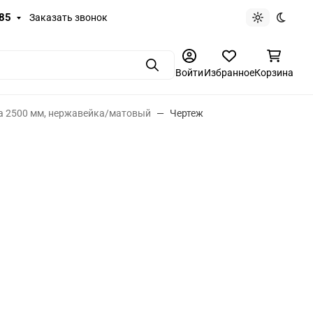
-85
Заказать звонок
Светлая те
Темная
Поиск
Войти
Избранное
Корзина
та 2500 мм, нержавейка/матовый
Чертеж