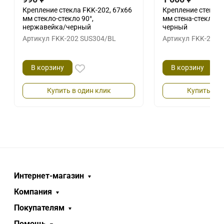
Крепление стекла FKK-202, 67х66
Крепление стекла 
мм стекло-стекло 90°,
мм стена-стекло 9
нержавейка/черный
черный
Артикул
FKK-202 SUS304/BL
Артикул
FKK-203 
В корзину
В корзину
Купить в один клик
Купить в о
Интернет-магазин
Компания
Покупателям
Помощь