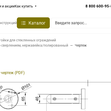
8 800 600-95
и и акции
Как купить
Каталог
онструкций
тойки для стеклянных ограждений
о сверлением, нержавейка/полированный
Чертеж
 чертеж (PDF)