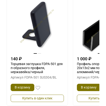
140
₽
1 000
₽
Торцевая заглушка FDPA-501 для
Профиль опорный 
п-образного профиля,
20х13х2 мм под сте
нержавейка/черный
алюминий/черны
Артикул
FDPA-501 SUS304/BL
Артикул
FDPA-50.
В корзину
В корзину
Купить в один клик
Купить в о