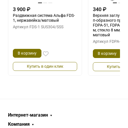
3 900
₽
340
₽
Раздвижная система Альфа FDS-
Верхняя заглушка
1, нержавейка/матовый
п-образного профи
FDPA-51, FDPA-55, 
Артикул
FDS-1 SUS304/SSS
м, стекло 8 мм, а
матовый
Артикул
FDPA-500
В корзину
В корзину
Купить в один клик
Купить в о
Интернет-магазин
Компания