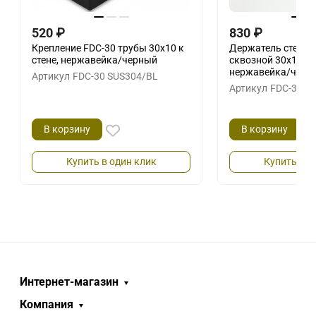
520
₽
830
₽
Крепление FDC-30 трубы 30х10 к
Держатель стекла 
стене, нержавейка/черный
сквозной 30х10 г
нержавейка/черн
Артикул
FDC-30 SUS304/BL
Артикул
FDC-35 S
В корзину
В корзину
Купить в один клик
Купить в о
Интернет-магазин
Компания