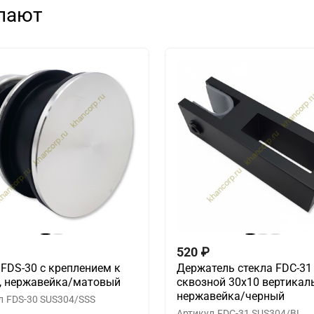
упают
520
₽
 FDS-30 с креплением к
Держатель стекла FDC-31
у, нержавейка/матовый
сквозной 30х10 вертикал
нержавейка/черный
л
FDS-30 SUS304/SSS
Артикул
FDC-31 SUS304/BL