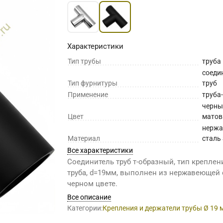
Характеристики
Тип трубы
труба
соеди
Тип фурнитуры
труб
Применение
труба
черны
Цвет
мато
нерж
Материал
сталь
Все характеристики
Соединитель труб т-образный, тип креплени
труба, d=19мм, выполнен из нержавеющей 
черном цвете.
Все описание
Категории:
Крепления и держатели трубы Ø 19 