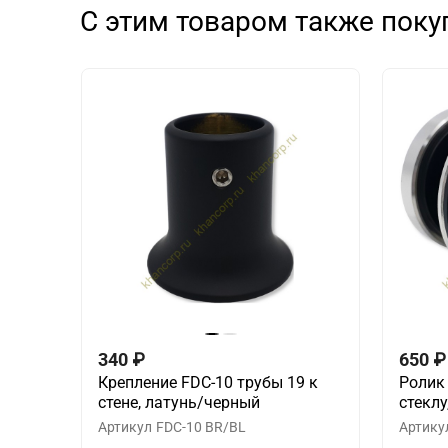
С этим товаром также пок
340
₽
650
₽
Крепление FDC-10 трубы 19 к
Ролик
стене, латунь/черный
стекл
Артикул
FDC-10 BR/BL
Артику