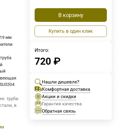
В корзину
Купить в один клик
 19 мм
нители
Итого:
-труба
720
₽
й
вый
авеющая
Нашли дешевле?
 SUS304
Комфортная доставка
Акции и скидки
я: труба-
Гарантия качества
стали, в
Обратная связь
мм