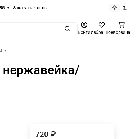
-85
Заказать звонок
Светлая те
Темная
Поиск
Войти
Избранное
Корзина
м
, нержавейка/
720
₽