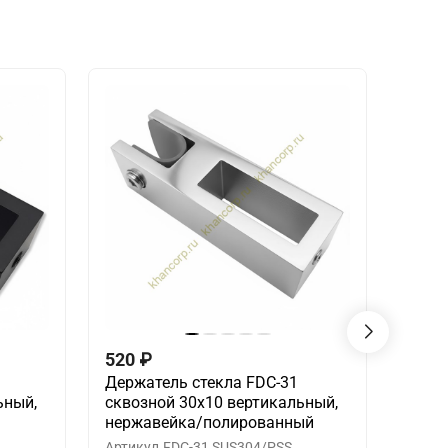
520
₽
850
Держатель стекла FDC-31
Соед
ьный,
сквозной 30х10 вертикальный,
30х10
нержавейка/полированный
нерж
Артикул
FDC-31 SUS304/PSS
Артик