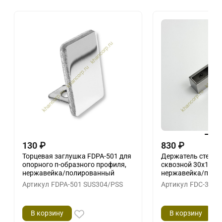
130
₽
830
₽
Торцевая заглушка FDPA-501 для
Держатель стекла
опорного п-образного профиля,
сквозной 30х10 г
нержавейка/полированный
нержавейка/поли
Артикул
FDPA-501 SUS304/PSS
Артикул
FDC-35 S
В корзину
В корзину