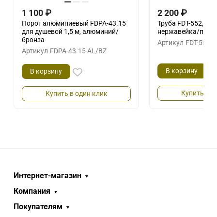
1 100
₽
2 200
₽
Порог алюминиевый FDPA-43.15
Труба FDT-552, 15х
для душевой 1,5 м, алюминий/
нержавейка/поли
бронза
Артикул
FDT-552 
Артикул
FDPA-43.15 AL/BZ
В корзину
В корзину
Купить в о
Купить в один клик
Интернет-магазин
Компания
Покупателям