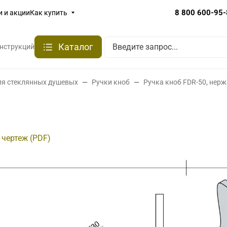
8 800 600-95
и и акции
Как купить
Каталог
онструкций
ля стеклянных душевых
Ручки кноб
Ручка кноб FDR-50, нер
 чертеж (PDF)