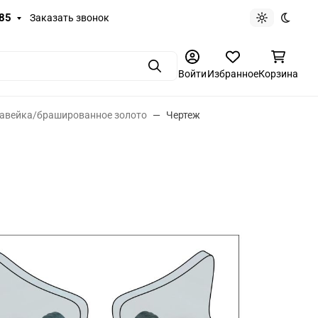
-85
Заказать звонок
Светлая те
Темная
Поиск
Войти
Избранное
Корзина
жавейка/брашированное золото
Чертеж