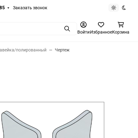
-85
Заказать звонок
Светлая те
Темная
Поиск
Войти
Избранное
Корзина
ржавейка/полированный
Чертеж