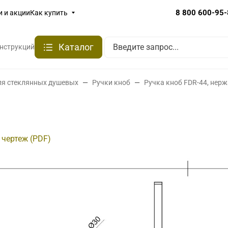
8 800 600-95
и и акции
Как купить
Каталог
онструкций
ля стеклянных душевых
Ручки кноб
Ручка кноб FDR-44, не
 чертеж (PDF)