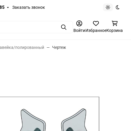
-85
Заказать звонок
Светлая те
Темная
Поиск
Войти
Избранное
Корзина
ржавейка/полированный
Чертеж