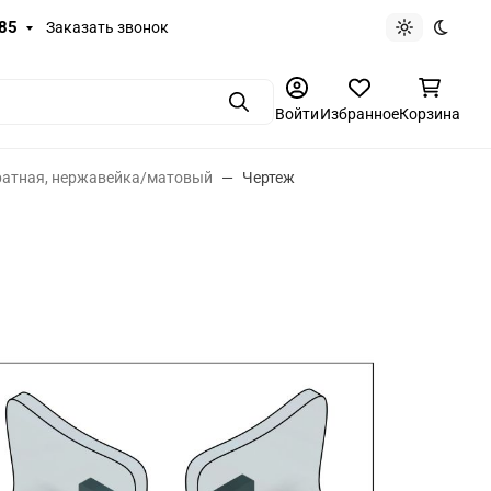
-85
Заказать звонок
Светлая те
Темная
Поиск
Войти
Избранное
Корзина
ратная, нержавейка/матовый
Чертеж