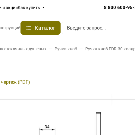
8 800 600-95
и и акции
Как купить
Каталог
онструкций
ля стеклянных душевых
Ручки кноб
Ручка кноб FDR-30 квад
 чертеж (PDF)