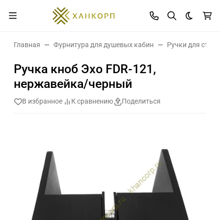
Темная 
Главная
Фурнитура для душевых кабин
Ручки для стек
Ручка кноб Эхо FDR-121,
нержавейка/черный
В избранное
К сравнению
Поделиться