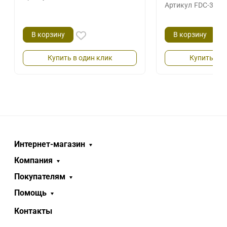
Артикул
FDC-39 S
В корзину
В корзину
Купить в один клик
Купить в о
Интернет-магазин
Компания
Покупателям
Помощь
Контакты