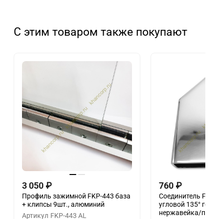
С этим товаром также покупают
3 050
₽
760
₽
Профиль зажимной FKP-443 база
Соединитель FDC-
+ клипсы 9шт., алюминий
угловой 135° гори
нержавейка/поли
Артикул
FKP-443 AL