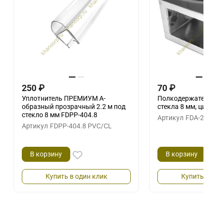
250
₽
70
₽
Уплотнитель ПРЕМИУМ А-
Полкодержатель F
образный прозрачный 2.2 м под
стекла 8 мм, цинк
стекло 8 мм FDPP-404.8
Артикул
FDA-20 Z
Артикул
FDPP-404.8 PVC/CL
В корзину
В корзину
Купить в один клик
Купить в о