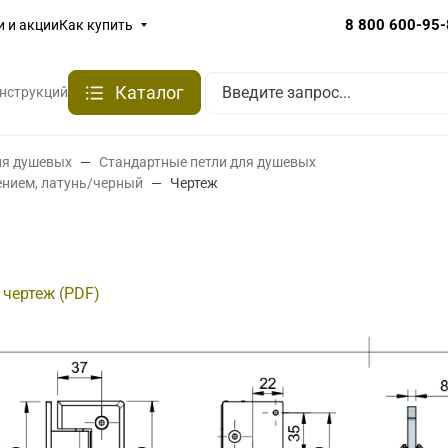
8 800 600-95
и и акции
Как купить
Каталог
онструкций
ля душевых
Стандартные петли для душевых
лением, латунь/черный
Чертеж
 чертеж (PDF)