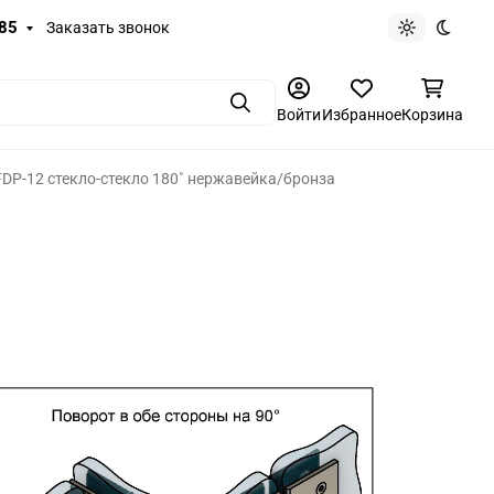
-85
Заказать звонок
Светлая те
Темная
Поиск
Войти
Избранное
Корзина
FDP-12 стекло-стекло 180˚ нержавейка/бронза