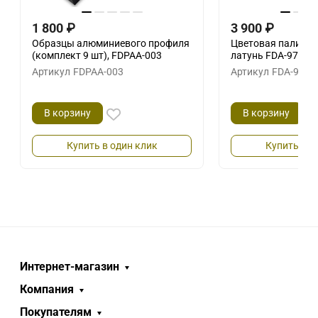
1 800
₽
3 900
₽
Образцы алюминиевого профиля
Цветовая палитра
(комплект 9 шт), FDPAA-003
латунь FDA-97
Артикул
FDPAA-003
Артикул
FDA-97 B
В корзину
В корзину
Купить в один клик
Купить в о
Интернет-магазин
Компания
Покупателям