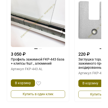
3 050
₽
220
₽
Профиль зажимной FKP-443 база
Заглушка торцева
+ клипсы 9шт., алюминий
зажимного профи
анодированный
Артикул
FKP-443 AL
Артикул
FKP-402 
В корзину
В корзину
Купить в один клик
Купить в о