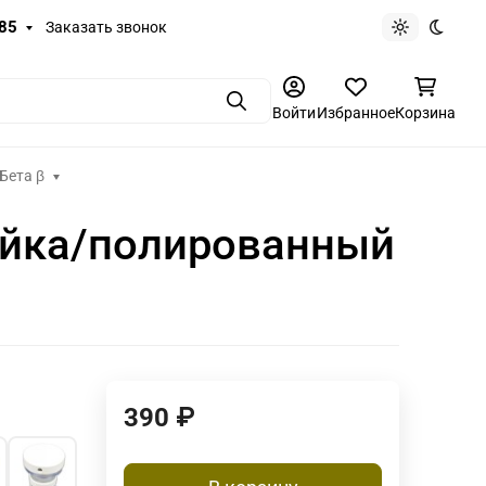
-85
Заказать звонок
Светлая те
Темная
Поиск
Войти
Избранное
Корзина
Бета β
вейка/полированный
390
₽