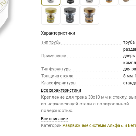
Характеристики
Тип трубы
труба
раздв
Применение
дверь
комп
Тип фурнитуры
для р
Толщина стекла
8 мм, 
Класс фурнитуры
станд
Все характеристики
Крепление для трека 30х10 мм к стеклу, в
из нержавеющей стали с полированной
поверхностью.
Все описание
Категории:
Раздвижные системы Альфа α и Бет