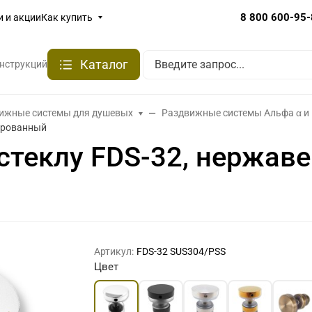
8 800 600-95
и и акции
Как купить
Каталог
онструкций
ижные системы для душевых
Раздвижные системы Альфа α и 
лированный
 стеклу FDS-32, нержа
Артикул:
FDS-32 SUS304/PSS
Цвет