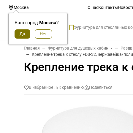
О нас
Контакты
Новост
Москва
Ваш город
Москва
?
Фурнитура для стеклянных к
Главная
Фурнитура для душевых кабин
Раздв
Крепление трека к стеклу FDS-32, нержавейка/по
Крепление трека к
В избранное
К сравнению
Поделиться