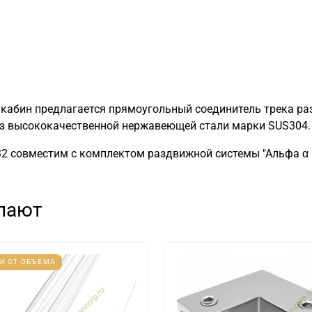
абин предлагается прямоугольный соединитель трека ра
 из высококачественной нержавеющей стали марки SUS304.
32 совместим с комплектом раздвижной системы "Альфа α 
упают
И ОТ ОБЪЕМА