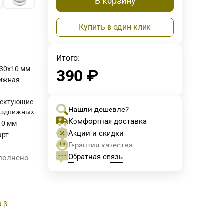
В корзину
Купить в один клик
Итого:
 30х10 мм
390
₽
ижная
лектующие
Нашли дешевле?
аздвижных
Комфортная доставка
10 мм
Акции и скидки
арт
Гарантия качества
Обратная связь
ыполнено
а β