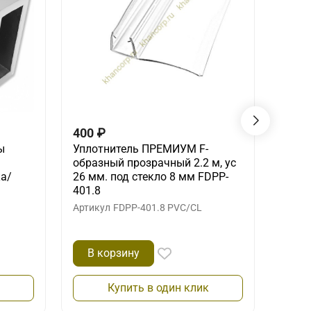
400
₽
720
ы
Уплотнитель ПРЕМИУМ F-
Держа
образный прозрачный 2.2 м, ус
торц
а/
26 мм. под стекло 8 мм FDPP-
гори
401.8
поли
Артикул
FDPP-401.8 PVC/CL
Артик
В корзину
В 
Купить в один клик