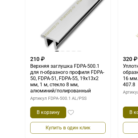
210
₽
320
₽
Верхняя заглушка FDPA-500.1
Уплот
для п-образного профиля FDPA-
образн
50, FDPA-51, FDPA-55, 19х13х2
16 мм.
мм, 1 м, стекло 8 мм,
407.8
алюминий/полированный
Артику
Артикул
FDPA-500.1 AL/PSS
В корзину
В к
Купить в один клик