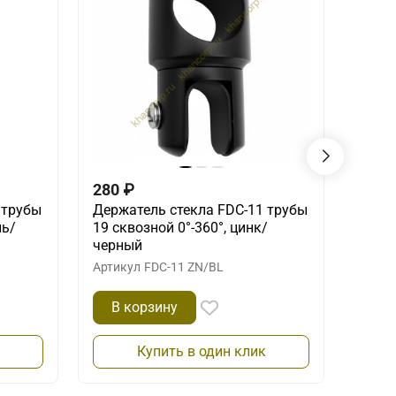
280
₽
370
 трубы
Держатель стекла FDC-11 трубы
Ручка
нь/
19 сквозной 0°-360°, цинк/
черн
черный
Артик
Артикул
FDC-11 ZN/BL
В корзину
В 
Купить в один клик