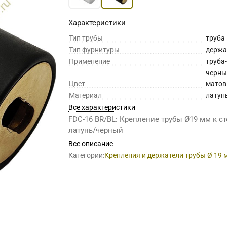
Характеристики
Тип трубы
труба
Тип фурнитуры
держа
Применение
труба
черны
Цвет
мато
Материал
латун
Все характеристики
FDC-16 BR/BL: Крепление трубы Ø19 мм к ст
латунь/черный
Все описание
Категории:
Крепления и держатели трубы Ø 19 