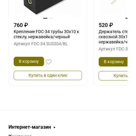
760
₽
520
₽
Крепление FDC-34 трубы 30х10 к
Держатель стекла
стеклу, нержавейка/черный
сквозной 30х10 в
нержавейка/черн
Артикул
FDC-34 SUS304/BL
Артикул
FDC-31 S
В корзину
В корзину
Купить в один клик
Купить в о
Интернет-магазин