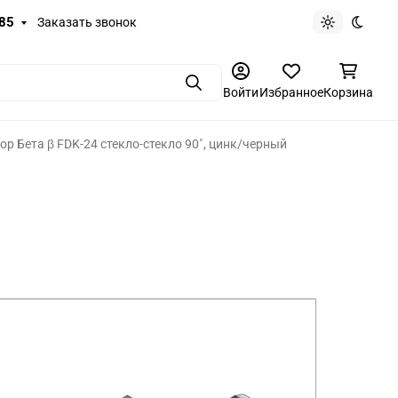
-85
Заказать звонок
Светлая те
Темная
Поиск
Войти
Избранное
Корзина
ор Бета β FDK-24 стекло-стекло 90˚, цинк/черный