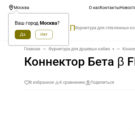
О нас
Контакты
Новост
Москва
Ваш город
Москва
?
Фурнитура для стеклянных к
Главная
Фурнитура для душевых кабин
Конне
Коннектор Бета β F
В избранное
К сравнению
Поделиться