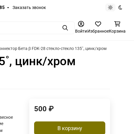
-85
Заказать звонок
Светлая те
Темная
Поиск
Войти
Избранное
Корзина
оннектор Бета β FDK-28 стекло-стекло 135˚, цинк/хром
5˚, цинк/хром
500
₽
весное
ие
В корзину
м