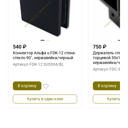
540
₽
750
₽
Коннектор Альфа α FDK-12 стена-
Держатель стекла
стекло 90˚, нержавейка/черный
торцевой 30х10 г
нержавейка/черн
Артикул
FDK-12 SUS304/BL
Артикул
FDC-33 S
В корзину
В корзину
Купить в один клик
Купить в о