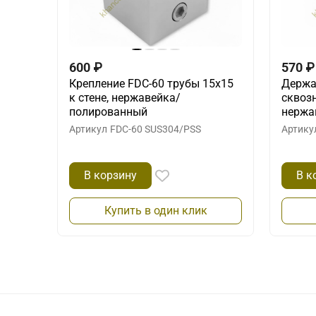
600
₽
570
₽
Крепление FDC-60 трубы 15х15
Держа
к стене, нержавейка/
сквоз
полированный
нержа
Артикул
FDC-60 SUS304/PSS
Артику
В корзину
В к
Купить в один клик