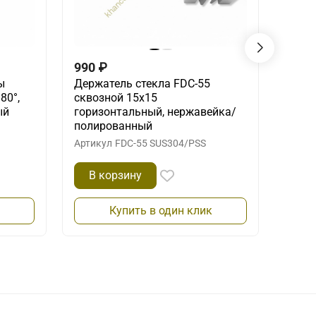
990
₽
1 09
ы
Держатель стекла FDC-55
Проф
80°,
сквозной 15х15
20х13
ый
горизонтальный, нержавейка/
м, а
полированный
Артик
Артикул
FDC-55 SUS304/PSS
В корзину
В 
Купить в один клик