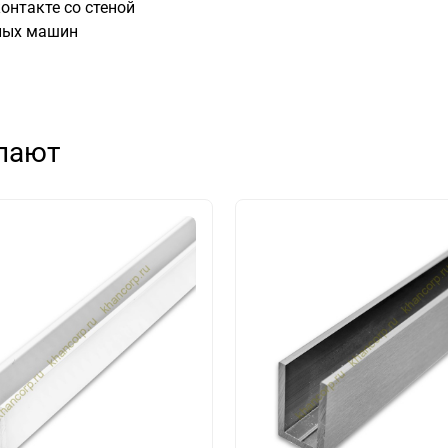
онтакте со стеной
ных машин
упают