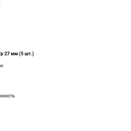
 27 мм (5 шт.)
ы.
хность