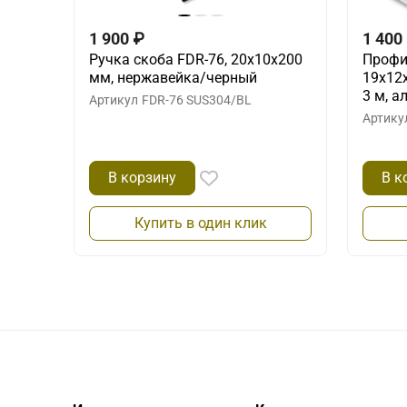
1 900
₽
1 400
Ручка скоба FDR-76, 20х10х200
Профи
мм, нержавейка/черный
19х12х
3 м, 
Артикул
FDR-76 SUS304/BL
Артику
В корзину
В к
Купить в один клик