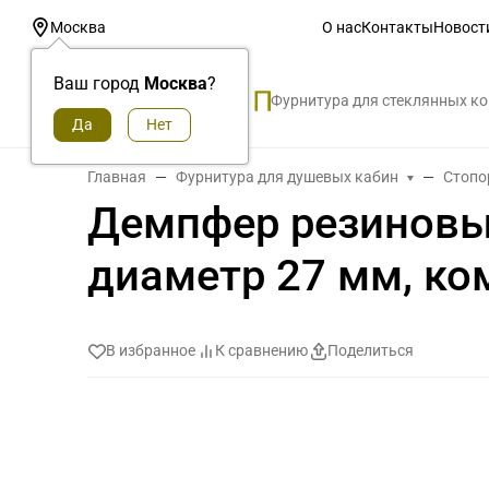
О нас
Контакты
Новост
Москва
Ваш город
Москва
?
Фурнитура для стеклянных к
Главная
Фурнитура для душевых кабин
Стопо
Демпфер резиновый
диаметр 27 мм, ко
В избранное
К сравнению
Поделиться