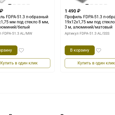
₽
1 490
₽
ль FDPA-51.3 п-образный
Профиль FDPA-51.3 п-обр
1,75 мм под стекло 8 мм,
19х12х1,75 мм под стекло
алюминий/белый
3 м, алюминий/матовый
л
FDPA-51.3 AL/MW
Артикул
FDPA-51.3 AL/SSS
орзину
В корзину
Купить в один клик
Купить в один клик