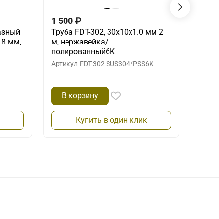
1 500
₽
2 20
азный
Труба FDT-302, 30х10х1.0 мм 2
Труба
 8 мм,
м, нержавейка/
м, н
полированный6K
Артик
Артикул
FDT-302 SUS304/PSS6K
В корзину
В 
Купить в один клик