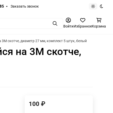
-85
Заказать звонок
Светлая те
Темная
Поиск
Войти
Избранное
Корзина
3М скотче, диаметр 27 мм, комплект 5 штук, белый
я на 3М скотче,
100
₽