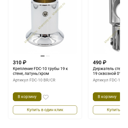
310
₽
490
₽
Крепление FDC-10 трубы 19 к
Держатель стекла
стене, латунь/хром
19 сквозной 0°-36
Артикул
FDC-10 BR/CR
Артикул
FDC-11 B
В корзину
В корзину
Купить в один клик
Купить в о