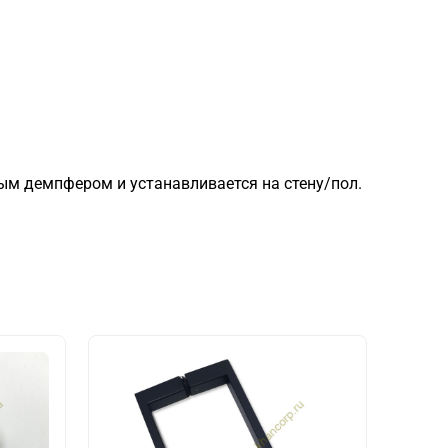
ым демпфером и устанавливается на стену/пол.
НОВИ