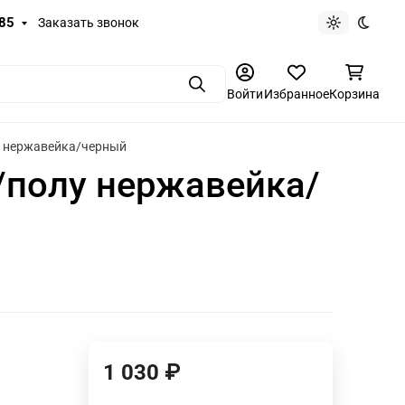
-85
Заказать звонок
Светлая те
Темная
Поиск
Войти
Избранное
Корзина
лу нержавейка/черный
/полу нержавейка/
1 030
₽