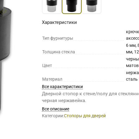
Характеристики
крючк
Тип фурнитуры
аксес
6 мм, 
Толщина стекла
мм, 1
черны
Цвет
мато
нерж
Материал
сталь
Все характеристики
Дверной стопор к стене/полу для стеклянн
черная нержавейка.
Все описание
Категории:
Стопоры для дверей