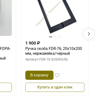
1 900
₽
5 10
 FDPA-
Ручка скоба FDR-76, 20х10х200
Угло
мм, нержавейка/черный
FDK-5
ный
нерж
Артикул
FDR-76 SUS304/BL
Артик
В корзину
В 
Купить в один клик