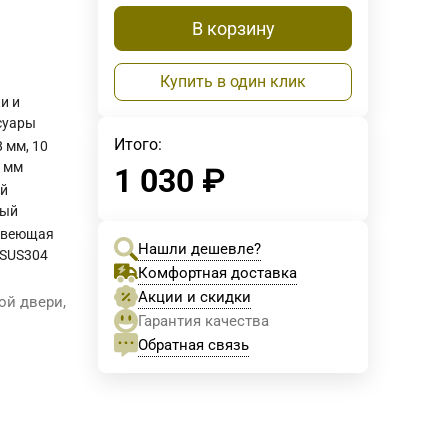
В корзину
Купить в один клик
и и
суары
Итого:
8 мм, 10
2 мм
1 030
₽
й
вый
авеющая
Нашли дешевле?
 SUS304
Комфортная доставка
Акции и скидки
ой двери,
Гарантия качества
Обратная связь