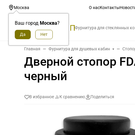
О нас
Контакты
Новост
Москва
Ваш город
Москва
?
Фурнитура для стеклянных к
Главная
Фурнитура для душевых кабин
Стопо
Дверной стопор FD
черный
В избранное
К сравнению
Поделиться